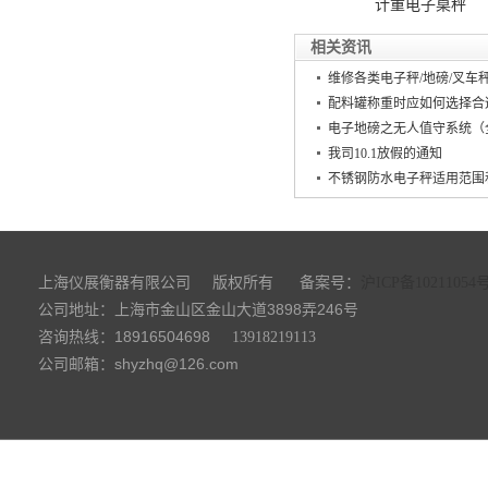
计重电子桌秤
相关资讯
维修各类电子秤/地磅/叉车秤
配料罐称重时应如何选择合
电子地磅之无人值守系统（
我司10.1放假的通知
不锈钢防水电子秤适用范围
上海仪展衡器有限公司
备案号：
版权所有
沪ICP备10211054
公司地址：上海市金山区金山大道3898弄246号
咨询热线：18916504698
13918219113
公司邮箱：shyzhq@126.com