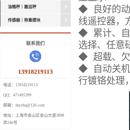
◆ 良好的
油桶秤｜搬运秤
线遥控器，
传感器｜称重模块
◆ 累计、
选择、任意
联系我们
◆ 超载、
◆ 自动关
13918219113
行镀铬处理
电话：
13918219113
QQ：
471495399
邮箱：
shyzhq@126.com
地址：
上海市金山区金山大道3898
弄246号