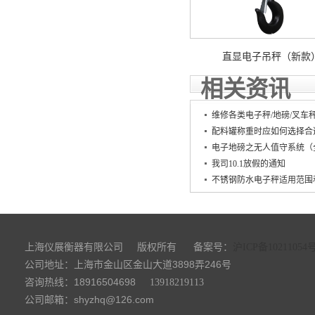
直显电子吊秤（新款
相关资讯
维修各类电子秤/地磅/叉车秤
配料罐称重时应如何选择合
电子地磅之无人值守系统（
我司10.1放假的通知
不锈钢防水电子秤适用范围
上海仪展衡器有限公司
备案号：
版权所有
沪ICP备10211054
公司地址：上海市金山区金山大道3898弄246号
咨询热线：18916504698
13918219113
公司邮箱：shyzhq@126.com