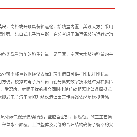
0英尺，高柜或开顶集装箱运输。接线盒内置，美观大方；采用
腐性强。出口式电子汽车衡 充分考虑了海运集装箱运输对汽
的各类载重汽车的称重计量，是厂家、商家大宗货物称量的主
高分辨率称重数据经仪表标准输出借口可供打印机打印记录。
用方便。模拟式电子汽车衡首创分离式数字技术通过对模拟传
会、受温度、射频干扰的机会同时也使传输距离比普通模拟式
模拟式电子汽车衡的升级改造但因其传感器依然是模拟传感
二氧化碳气保焊连续焊缝，型腔全密封，耐腐蚀。施工工艺简
，秤体永不颠覆。上述整体及局部的合理结构确保了衡器的安