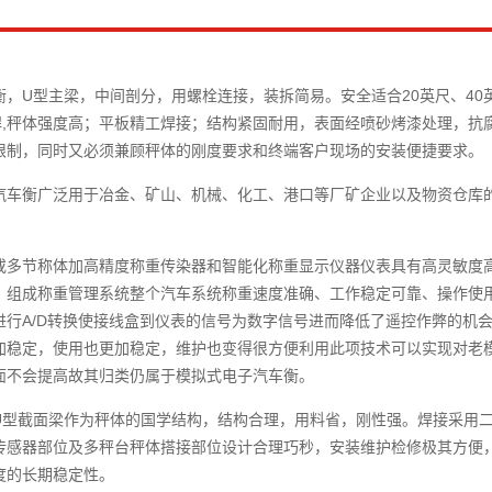
衡，U型主梁，中间剖分，用螺栓连接，装拆简易。安全适合20英尺、4
焊,秤体强度高；平板精工焊接；结构紧固耐用，表面经喷砂烤漆处理，抗
限制，同时又必须兼顾秤体的刚度要求和终端客户现场的安装便捷要求。
汽车衡广泛用于冶金、矿山、机械、化工、港口等厂矿企业以及物资仓库
或多节称体加高精度称重传染器和智能化称重显示仪器仪表具有高灵敏度
，组成称重管理系统整个汽车系统称重速度准确、工作稳定可靠、操作使
进行A/D转换使接线盒到仪表的信号为数字信号进而降低了遥控作弊的机
加稳定，使用也更加稳定，维护也变得很方便利用此项技术可以实现对老
面不会提高故其归类仍属于模拟式电子汽车衡。
U型截面梁作为秤体的国学结构，结构合理，用料省，刚性强。焊接采用
传感器部位及多秤台秤体搭接部位设计合理巧秒，安装维护检修极其方便
度的长期稳定性。