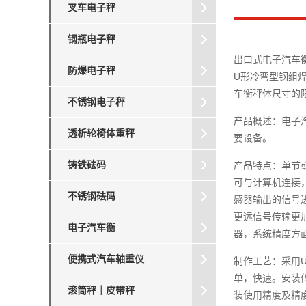
叉车电子秤
钢瓶电子秤
出口式电子汽车
防爆电子秤
U形冷弯型钢组
车衡秤体尺寸的
不锈钢电子秤
产品概述：电子
透析轮椅体重秤
要设备。
铸铁砝码
产品特点：单节
可与计算机连接
不锈钢砝码
感器输出的信号
更远信号传输更
电子汽车衡
器，系统精度方
便携式汽车轴重仪
制作工艺：采用
单，快速。安装
滚筒秤｜皮带秤
装使用精度及精