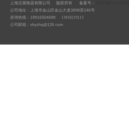
上海仪展衡器有限公司
备案号：
版权所有
沪ICP备10211054
公司地址：上海市金山区金山大道3898弄246号
咨询热线：18916504698
13918219113
公司邮箱：shyzhq@126.com