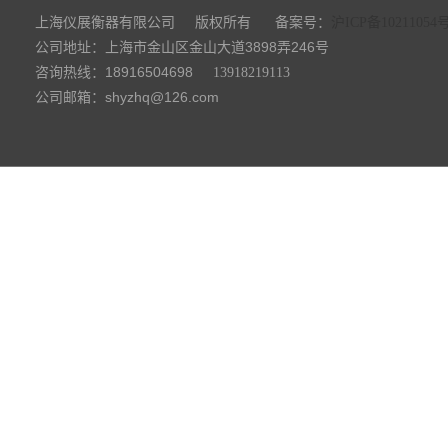
上海仪展衡器有限公司
备案号：
版权所有
沪ICP备10211054
公司地址：上海市金山区金山大道3898弄246号
咨询热线：18916504698
13918219113
公司邮箱：shyzhq@126.com