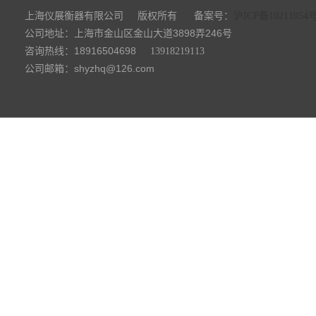
上海仪展衡器有限公司
备案号：
版权所有
沪ICP备10211054
公司地址：上海市金山区金山大道3898弄246号
咨询热线：18916504698
13918219113
公司邮箱：shyzhq@126.com