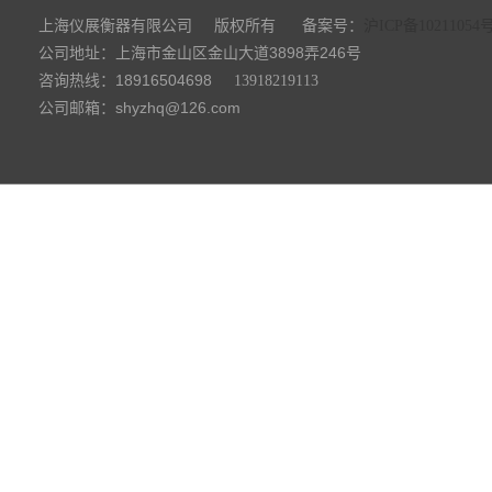
上海仪展衡器有限公司
备案号：
版权所有
沪ICP备10211054
公司地址：上海市金山区金山大道3898弄246号
咨询热线：18916504698
13918219113
公司邮箱：shyzhq@126.com