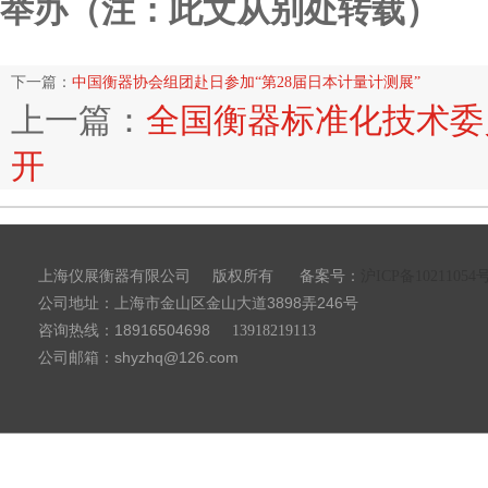
举办（注：此文从别处转载）
下一篇：
中国衡器协会组团赴日参加“第28届日本计量计测展”
上一篇：
全国衡器标准化技术委
开
上海仪展衡器有限公司
备案号：
版权所有
沪ICP备10211054
公司地址：上海市金山区金山大道3898弄246号
咨询热线：18916504698
13918219113
公司邮箱：shyzhq@126.com